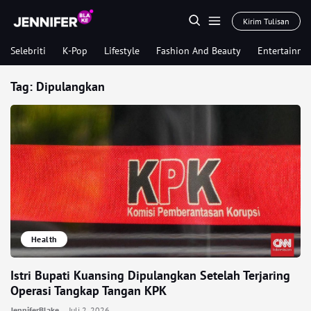
Kirim Tulisan
Selebriti
K-Pop
Lifestyle
Fashion And Beauty
Entertainme
Tag:
Dipulangkan
Health
Istri Bupati Kuansing Dipulangkan Setelah Terjaring
Operasi Tangkap Tangan KPK
JenniferBlake
Juli 2, 2026