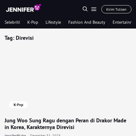
Kirim Tulisan
Selebriti
K-Pop
Lifestyle
Fashion And Beauty
Entertainme
Tag:
Direvisi
K-Pop
Jung Woo Sung Ragu dengan Peran di Drakor Made
in Korea, Karakternya Direvisi
JenniferBlake
Desember 31, 2025