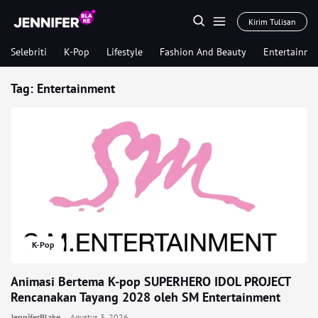
Kirim Tulisan
Selebriti
K-Pop
Lifestyle
Fashion And Beauty
Entertainme
Tag:
Entertainment
K-Pop
Animasi Bertema K-pop SUPERHERO IDOL PROJECT
Rencanakan Tayang 2028 oleh SM Entertainment
JenniferBlake
Agustus 3, 2026