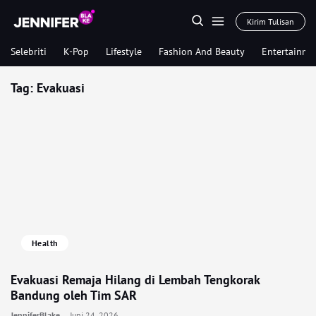
Kirim Tulisan
Selebriti
K-Pop
Lifestyle
Fashion And Beauty
Entertainme
Tag:
Evakuasi
Health
Evakuasi Remaja Hilang di Lembah Tengkorak
Bandung oleh Tim SAR
JenniferBlake
Juni 24, 2026