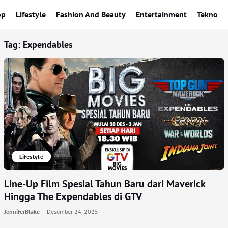
op
Lifestyle
Fashion And Beauty
Entertainment
Tekno
Tag:
Expendables
Lifestyle
Line-Up Film Spesial Tahun Baru dari Maverick
Hingga The Expendables di GTV
JenniferBlake
Desember 24, 2025