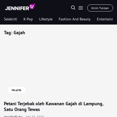
Kirim Tulisan
Selebriti
K-Pop
Lifestyle
Fashion And Beauty
Entertainme
Tag:
Gajah
Health
Petani Terjebak oleh Kawanan Gajah di Lampung,
Satu Orang Tewas
JenniferBlake
Juni 26, 2026