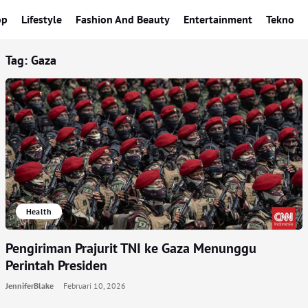
op
Lifestyle
Fashion And Beauty
Entertainment
Tekno
Tag:
Gaza
Health
Pengiriman Prajurit TNI ke Gaza Menunggu
Perintah Presiden
JenniferBlake
Februari 10, 2026