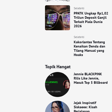
Selebriti
PPATK Ungkap Rp1,02
Triliun Deposit Ganjil
Terkait Piala Dunia
2026
Selebriti
Kakorlantas Tentang
Kenaikan Denda dan
Tilang Manual yang
Hoaks
Topik Hangat
Jennie BLACKPINK
Rilis Like Jennie,
Masuk Top 5 Billboard
Jejak Inspiratif
Siskaeee: Kisah
Perjalanan,