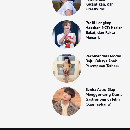
Kecantikan, dan
Kreativitas
Profil Lengkap
Haechan NCT: Karier,
Bakat, dan Fakta
Menarik
Rekomendasi Model
Baju Kebaya Anak
Perempuan Terbaru
Sanha Astro Siap
Mengguncang Dunia
Gastronomi di Film
‘Suunjapbang’