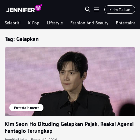
Kirim Tulisan
Selebriti
K-Pop
Lifestyle
Fashion And Beauty
Entertainme
Tag:
Gelapkan
Entertainment
Kim Seon Ho Dituding Gelapkan Pajak, Reaksi Agensi
Fantagio Terungkap
JenniferBlake
Februari 2, 2026