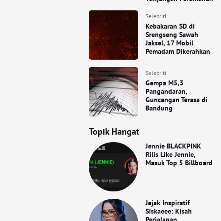
Selebriti
Kebakaran SD di
Srengseng Sawah
Jaksel, 17 Mobil
Pemadam Dikerahkan
Selebriti
Gempa M5,3
Pangandaran,
Guncangan Terasa di
Bandung
Topik Hangat
Jennie BLACKPINK
Rilis Like Jennie,
Masuk Top 5 Billboard
Jejak Inspiratif
Siskaeee: Kisah
Perjalanan,