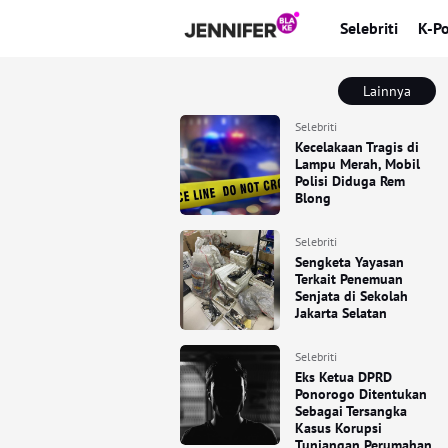
Selebriti
K-P
Lainnya
Selebriti
Kecelakaan Tragis di
Lampu Merah, Mobil
Polisi Diduga Rem
Blong
Selebriti
Sengketa Yayasan
Terkait Penemuan
Senjata di Sekolah
Jakarta Selatan
Selebriti
Eks Ketua DPRD
Ponorogo Ditentukan
Sebagai Tersangka
Kasus Korupsi
Tunjangan Perumahan