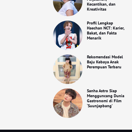
Kecantikan, dan
Kreativitas
Profil Lengkap
Haechan NCT: Karier,
Bakat, dan Fakta
Menarik
Rekomendasi Model
Baju Kebaya Anak
Perempuan Terbaru
Sanha Astro Siap
Mengguncang Dunia
Gastronomi di Film
‘Suunjapbang’