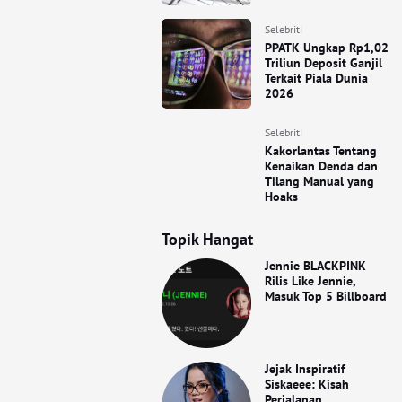
Selebriti
PPATK Ungkap Rp1,02
Triliun Deposit Ganjil
Terkait Piala Dunia
2026
Selebriti
Kakorlantas Tentang
Kenaikan Denda dan
Tilang Manual yang
Hoaks
Topik Hangat
Jennie BLACKPINK
Rilis Like Jennie,
Masuk Top 5 Billboard
Jejak Inspiratif
Siskaeee: Kisah
Perjalanan,