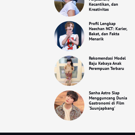
Kecantikan, dan
Kreativitas
Profil Lengkap
Haechan NCT: Karier,
Bakat, dan Fakta
Menarik
Rekomendasi Model
Baju Kebaya Anak
Perempuan Terbaru
Sanha Astro Siap
Mengguncang Dunia
Gastronomi di Film
‘Suunjapbang’