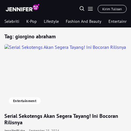
Kirim Tulisan
Selebriti
K-Pop
Lifestyle
Fashion And Beauty
Entertainme
Tag:
giorgino abraham
Entertainment
Serial Sekotengs Akan Segera Tayang! Ini Bocoran
Rilisnya
JenniferBlake
September 25, 2024