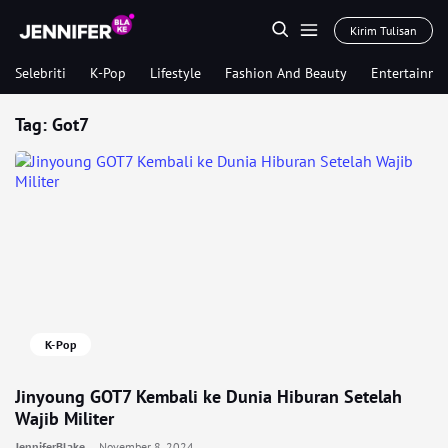
Kirim Tulisan
Selebriti
K-Pop
Lifestyle
Fashion And Beauty
Entertainme
Tag:
Got7
K-Pop
Jinyoung GOT7 Kembali ke Dunia Hiburan Setelah
Wajib Militer
JenniferBlake
November 8, 2024