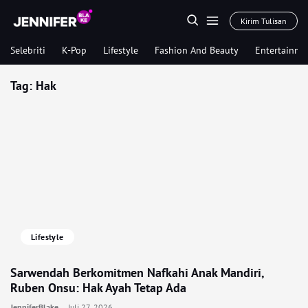
Kirim Tulisan
Selebriti
K-Pop
Lifestyle
Fashion And Beauty
Entertainme
Tag:
Hak
Lifestyle
Sarwendah Berkomitmen Nafkahi Anak Mandiri,
Ruben Onsu: Hak Ayah Tetap Ada
JenniferBlake
Juli 27, 2026