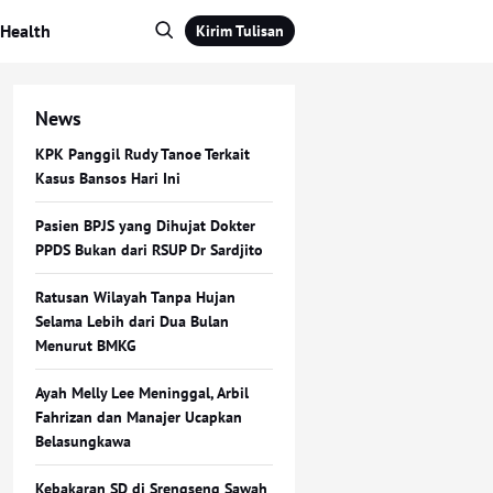
Health
Kirim Tulisan
News
KPK Panggil Rudy Tanoe Terkait
Kasus Bansos Hari Ini
Pasien BPJS yang Dihujat Dokter
PPDS Bukan dari RSUP Dr Sardjito
Ratusan Wilayah Tanpa Hujan
Selama Lebih dari Dua Bulan
Menurut BMKG
Ayah Melly Lee Meninggal, Arbil
Fahrizan dan Manajer Ucapkan
Belasungkawa
Kebakaran SD di Srengseng Sawah