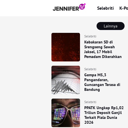
Selebriti
K-P
Lainnya
Selebriti
Kebakaran SD di
Srengseng Sawah
Jaksel, 17 Mobil
Pemadam Dikerahkan
Selebriti
Gempa M5,3
Pangandaran,
Guncangan Terasa di
Bandung
Selebriti
PPATK Ungkap Rp1,02
Triliun Deposit Ganjil
Terkait Piala Dunia
2026