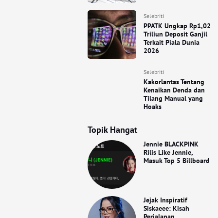
Selebriti
PPATK Ungkap Rp1,02
Triliun Deposit Ganjil
Terkait Piala Dunia
2026
Selebriti
Kakorlantas Tentang
Kenaikan Denda dan
Tilang Manual yang
Hoaks
Topik Hangat
Jennie BLACKPINK
Rilis Like Jennie,
Masuk Top 5 Billboard
Jejak Inspiratif
Siskaeee: Kisah
Perjalanan,