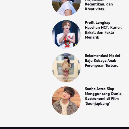
Kecantikan, dan
Kreativitas
Profil Lengkap
Haechan NCT: Karier,
Bakat, dan Fakta
Menarik
Rekomendasi Model
Baju Kebaya Anak
Perempuan Terbaru
Sanha Astro Siap
Mengguncang Dunia
Gastronomi di Film
‘Suunjapbang’