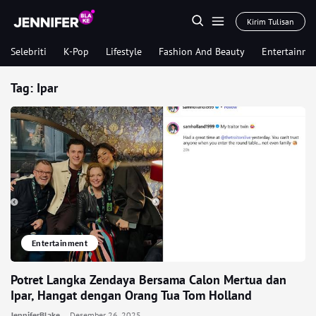
Kirim Tulisan
Selebriti
K-Pop
Lifestyle
Fashion And Beauty
Entertainme
Tag:
Ipar
Entertainment
Potret Langka Zendaya Bersama Calon Mertua dan
Ipar, Hangat dengan Orang Tua Tom Holland
JenniferBlake
Desember 26, 2025