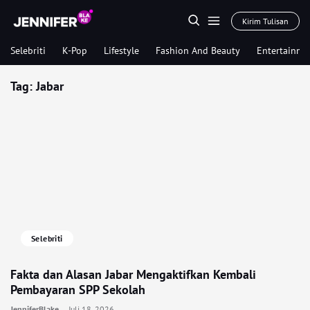
Kirim Tulisan
Selebriti
K-Pop
Lifestyle
Fashion And Beauty
Entertainme
Tag:
Jabar
Selebriti
Fakta dan Alasan Jabar Mengaktifkan Kembali
Pembayaran SPP Sekolah
JenniferBlake
Juli 18, 2026