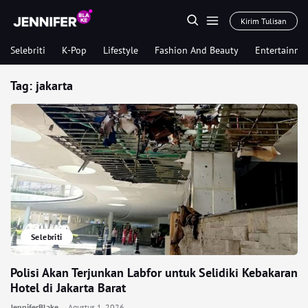
Kirim Tulisan
Selebriti
K-Pop
Lifestyle
Fashion And Beauty
Entertainme
Tag:
jakarta
Selebriti
Polisi Akan Terjunkan Labfor untuk Selidiki Kebakaran
Hotel di Jakarta Barat
JenniferBlake
Agustus 1, 2026