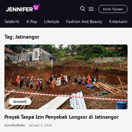
Kirim Tulisan
Selebriti
K-Pop
Lifestyle
Fashion And Beauty
Entertainme
Tag:
Jatinangor
Selebriti
Proyek Tanpa Izin Penyebab Longsor di Jatinangor
JenniferBlake
Januari 3, 2026