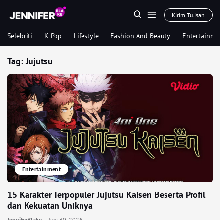
Kirim Tulisan
Selebriti
K-Pop
Lifestyle
Fashion And Beauty
Entertainme
Tag:
Jujutsu
Entertainment
15 Karakter Terpopuler Jujutsu Kaisen Beserta Profil
dan Kekuatan Uniknya
JenniferBlake
Juni 30, 2026