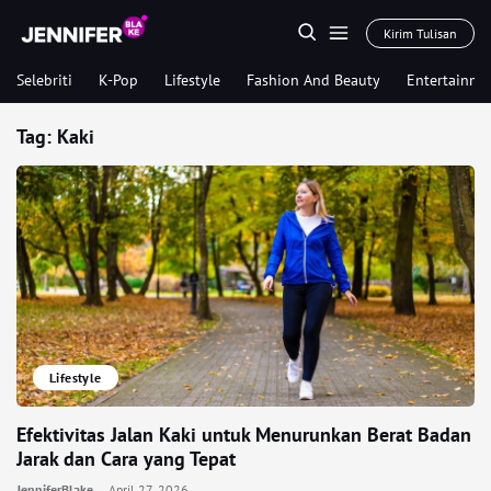
Kirim Tulisan
Selebriti
K-Pop
Lifestyle
Fashion And Beauty
Entertainme
Tag:
Kaki
Lifestyle
Efektivitas Jalan Kaki untuk Menurunkan Berat Badan
Jarak dan Cara yang Tepat
JenniferBlake
April 27, 2026