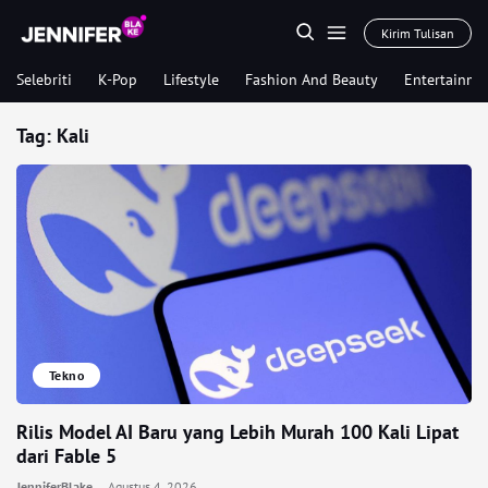
Kirim Tulisan
Selebriti
K-Pop
Lifestyle
Fashion And Beauty
Entertainme
Tag:
Kali
Tekno
Rilis Model AI Baru yang Lebih Murah 100 Kali Lipat
dari Fable 5
JenniferBlake
Agustus 4, 2026