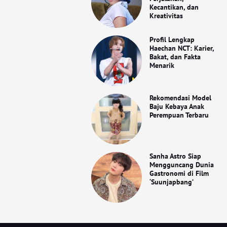
Kecantikan, dan
Kreativitas
Profil Lengkap
Haechan NCT: Karier,
Bakat, dan Fakta
Menarik
Rekomendasi Model
Baju Kebaya Anak
Perempuan Terbaru
Sanha Astro Siap
Mengguncang Dunia
Gastronomi di Film
‘Suunjapbang’