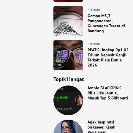
Selebriti
Gempa M5,3
Pangandaran,
Guncangan Terasa di
Bandung
Selebriti
PPATK Ungkap Rp1,02
Triliun Deposit Ganjil
Terkait Piala Dunia
2026
Topik Hangat
Jennie BLACKPINK
Rilis Like Jennie,
Masuk Top 5 Billboard
Jejak Inspiratif
Siskaeee: Kisah
Perjalanan,