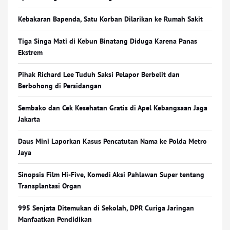
Kebakaran Bapenda, Satu Korban Dilarikan ke Rumah Sakit
Tiga Singa Mati di Kebun Binatang Diduga Karena Panas
Ekstrem
Pihak Richard Lee Tuduh Saksi Pelapor Berbelit dan
Berbohong di Persidangan
Sembako dan Cek Kesehatan Gratis di Apel Kebangsaan Jaga
Jakarta
Daus Mini Laporkan Kasus Pencatutan Nama ke Polda Metro
Jaya
Sinopsis Film Hi-Five, Komedi Aksi Pahlawan Super tentang
Transplantasi Organ
995 Senjata Ditemukan di Sekolah, DPR Curiga Jaringan
Manfaatkan Pendidikan