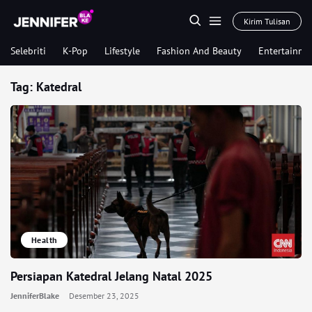
Kirim Tulisan
Selebriti
K-Pop
Lifestyle
Fashion And Beauty
Entertainme
Tag:
Katedral
Health
Persiapan Katedral Jelang Natal 2025
JenniferBlake
Desember 23, 2025