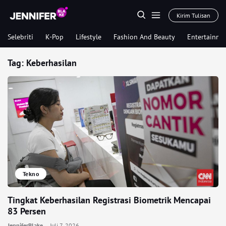
Kirim Tulisan
Selebriti
K-Pop
Lifestyle
Fashion And Beauty
Entertainme
Tag:
Keberhasilan
Tekno
Tingkat Keberhasilan Registrasi Biometrik Mencapai
83 Persen
JenniferBlake
Juli 7, 2026