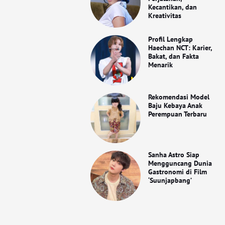
Kecantikan, dan
Kreativitas
Profil Lengkap
Haechan NCT: Karier,
Bakat, dan Fakta
Menarik
Rekomendasi Model
Baju Kebaya Anak
Perempuan Terbaru
Sanha Astro Siap
Mengguncang Dunia
Gastronomi di Film
‘Suunjapbang’