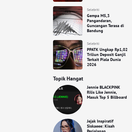
Selebriti
Gempa M5,3
Pangandaran,
Guncangan Terasa di
Bandung
Selebriti
PPATK Ungkap Rp1,02
Triliun Deposit Ganjil
Terkait Piala Dunia
2026
Topik Hangat
Jennie BLACKPINK
Rilis Like Jennie,
Masuk Top 5 Billboard
Jejak Inspiratif
Siskaeee: Kisah
Perjalanan,