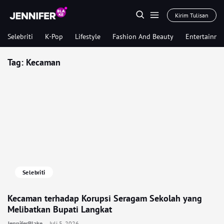
Kirim Tulisan
Selebriti
K-Pop
Lifestyle
Fashion And Beauty
Entertainme
Tag:
Kecaman
Selebriti
Kecaman terhadap Korupsi Seragam Sekolah yang
Melibatkan Bupati Langkat
JenniferBlake
Juli 5, 2026