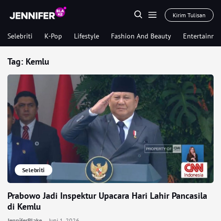
Kirim Tulisan
Selebriti
K-Pop
Lifestyle
Fashion And Beauty
Entertainme
Tag:
Kemlu
Selebriti
Prabowo Jadi Inspektur Upacara Hari Lahir Pancasila
di Kemlu
JenniferBlake
Juni 1, 2026