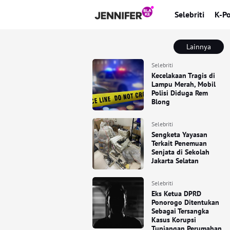
Selebriti
K-P
Lainnya
Selebriti
Kecelakaan Tragis di
Lampu Merah, Mobil
Polisi Diduga Rem
Blong
Selebriti
Sengketa Yayasan
Terkait Penemuan
Senjata di Sekolah
Jakarta Selatan
Selebriti
Eks Ketua DPRD
Ponorogo Ditentukan
Sebagai Tersangka
Kasus Korupsi
Tunjangan Perumahan