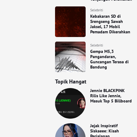
Selebriti
Kebakaran SD di
Srengseng Sawah
Jaksel, 17 Mobil
Pemadam Dikerahkan
Selebriti
Gempa M5,3
Pangandaran,
Guncangan Terasa di
Bandung
Topik Hangat
Jennie BLACKPINK
Rilis Like Jennie,
Masuk Top 5 Billboard
Jejak Inspiratif
Siskaeee: Kisah
Perjalanan,