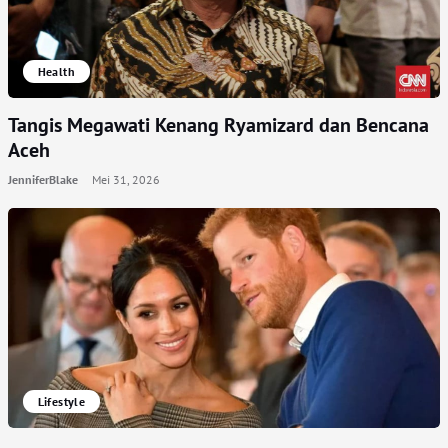
Health
Tangis Megawati Kenang Ryamizard dan Bencana
Aceh
JenniferBlake
Mei 31, 2026
Lifestyle