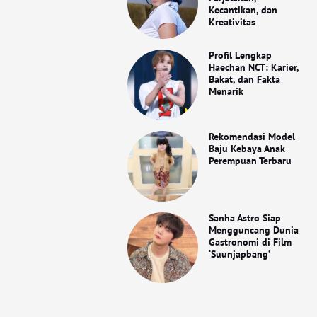
Kecantikan, dan
Kreativitas
Profil Lengkap
Haechan NCT: Karier,
Bakat, dan Fakta
Menarik
Rekomendasi Model
Baju Kebaya Anak
Perempuan Terbaru
Sanha Astro Siap
Mengguncang Dunia
Gastronomi di Film
‘Suunjapbang’