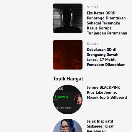
Selebriti
Eks Ketua DPRD
Ponorogo Ditentukan
Sebagai Tersangka
Kasus Korupsi
Tunjangan Perumahan
Selebriti
Kebakaran SD di
Srengseng Sawah
Jaksel, 17 Mobil
Pemadam Dikerahkan
Topik Hangat
Jennie BLACKPINK
Rilis Like Jennie,
Masuk Top 5 Billboard
Jejak Inspiratif
Siskaeee: Kisah
Perjalanan,