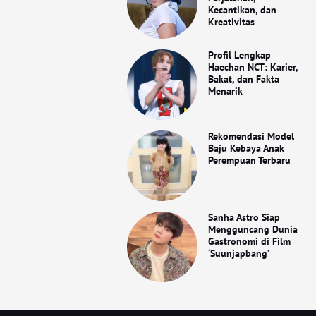
Kecantikan, dan
Kreativitas
Profil Lengkap
Haechan NCT: Karier,
Bakat, dan Fakta
Menarik
Rekomendasi Model
Baju Kebaya Anak
Perempuan Terbaru
Sanha Astro Siap
Mengguncang Dunia
Gastronomi di Film
‘Suunjapbang’