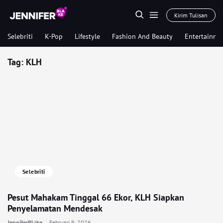
Kirim Tulisan
Selebriti
K-Pop
Lifestyle
Fashion And Beauty
Entertainme
Tag:
KLH
Selebriti
Pesut Mahakam Tinggal 66 Ekor, KLH Siapkan
Penyelamatan Mendesak
JenniferBlake
Februari 9, 2026