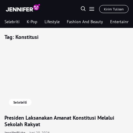
Kirim Tulisan
Selebriti
K-Pop
Lifestyle
Fashion And Beauty
Entertainme
Tag:
Konstitusi
Selebriti
Presiden Laksanakan Amanat Konstitusi Melalui
Sekolah Rakyat
JenniferBlake
Juni 20, 2026