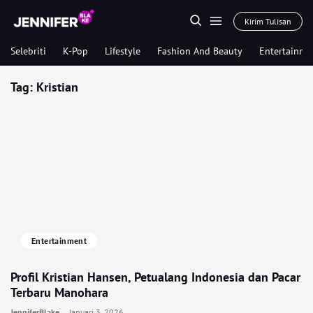
Kirim Tulisan
Selebriti
K-Pop
Lifestyle
Fashion And Beauty
Entertainme
Tag:
Kristian
Entertainment
Profil Kristian Hansen, Petualang Indonesia dan Pacar
Terbaru Manohara
JenniferBlake
Januari 3, 2026