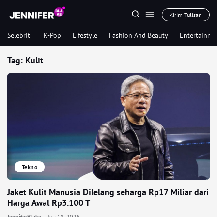
Kirim Tulisan
Selebriti
K-Pop
Lifestyle
Fashion And Beauty
Entertainme
Tag:
Kulit
Tekno
Jaket Kulit Manusia Dilelang seharga Rp17 Miliar dari
Harga Awal Rp3.100 T
JenniferBlake
Juli 18, 2026