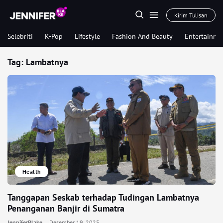
Kirim Tulisan
Selebriti
K-Pop
Lifestyle
Fashion And Beauty
Entertainme
Tag:
Lambatnya
Health
Tanggapan Seskab terhadap Tudingan Lambatnya
Penanganan Banjir di Sumatra
JenniferBlake
Desember 19, 2025