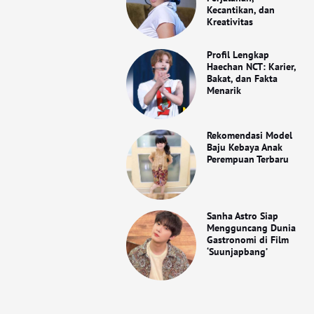
Kecantikan, dan
Kreativitas
Profil Lengkap
Haechan NCT: Karier,
Bakat, dan Fakta
Menarik
Rekomendasi Model
Baju Kebaya Anak
Perempuan Terbaru
Sanha Astro Siap
Mengguncang Dunia
Gastronomi di Film
‘Suunjapbang’