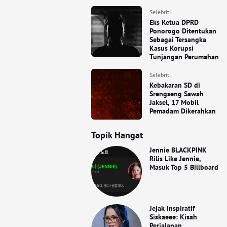
Selebriti
Eks Ketua DPRD
Ponorogo Ditentukan
Sebagai Tersangka
Kasus Korupsi
Tunjangan Perumahan
Selebriti
Kebakaran SD di
Srengseng Sawah
Jaksel, 17 Mobil
Pemadam Dikerahkan
Topik Hangat
Jennie BLACKPINK
Rilis Like Jennie,
Masuk Top 5 Billboard
Jejak Inspiratif
Siskaeee: Kisah
Perjalanan,