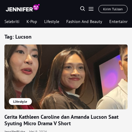
Kirim Tulisan
Selebriti
K-Pop
Lifestyle
Fashion And Beauty
Entertainme
Tag:
Lucson
Lifestyle
Cerita Kathleen Caroline dan Amanda Lucson Saat
Syuting Micro Drama V Short
JenniferBlake
Mei 9, 2026