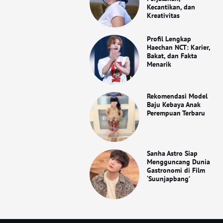
Kecantikan, dan
Kreativitas
Profil Lengkap
Haechan NCT: Karier,
Bakat, dan Fakta
Menarik
Rekomendasi Model
Baju Kebaya Anak
Perempuan Terbaru
Sanha Astro Siap
Mengguncang Dunia
Gastronomi di Film
‘Suunjapbang’