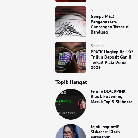
Selebriti
Gempa M5,3
Pangandaran,
Guncangan Terasa di
Bandung
Selebriti
PPATK Ungkap Rp1,02
Triliun Deposit Ganjil
Terkait Piala Dunia
2026
Topik Hangat
Jennie BLACKPINK
Rilis Like Jennie,
Masuk Top 5 Billboard
Jejak Inspiratif
Siskaeee: Kisah
Perjalanan,