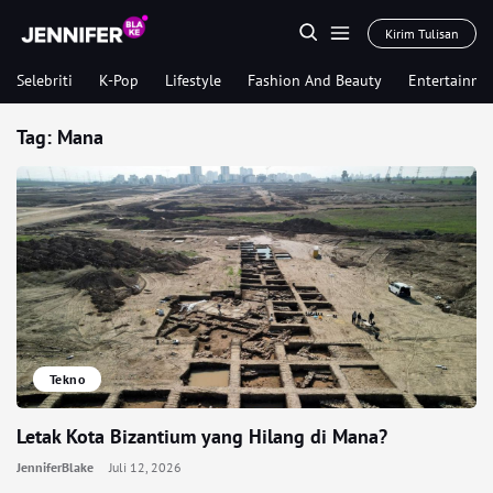
Kirim Tulisan
Selebriti
K-Pop
Lifestyle
Fashion And Beauty
Entertainme
Tag:
Mana
Tekno
Letak Kota Bizantium yang Hilang di Mana?
JenniferBlake
Juli 12, 2026