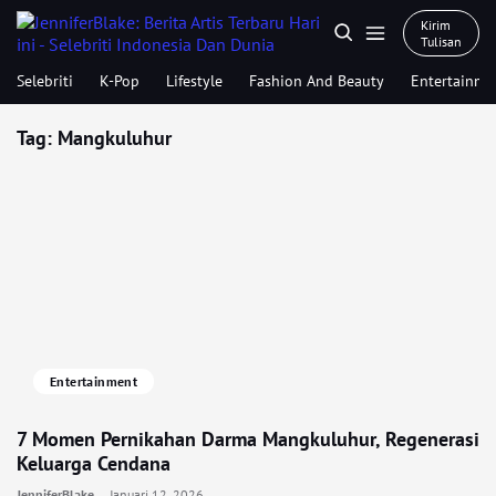
Kirim
Tulisan
Selebriti
K-Pop
Lifestyle
Fashion And Beauty
Entertainme
Tag:
Mangkuluhur
Entertainment
7 Momen Pernikahan Darma Mangkuluhur, Regenerasi
Keluarga Cendana
JenniferBlake
Januari 12, 2026