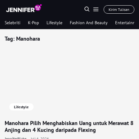
Kirim Tulisan
Selebriti
K-Pop
Lifestyle
Fashion And Beauty
Entertainme
Tag:
Manohara
Lifestyle
Manohara Pilih Menghabiskan Uang untuk Merawat 8
Anjing dan 4 Kucing daripada Flexing
JenniferBlake
Juli 6, 2026