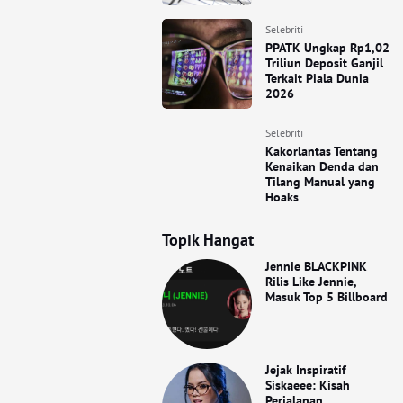
Selebriti
PPATK Ungkap Rp1,02
Triliun Deposit Ganjil
Terkait Piala Dunia
2026
Selebriti
Kakorlantas Tentang
Kenaikan Denda dan
Tilang Manual yang
Hoaks
Topik Hangat
Jennie BLACKPINK
Rilis Like Jennie,
Masuk Top 5 Billboard
Jejak Inspiratif
Siskaeee: Kisah
Perjalanan,