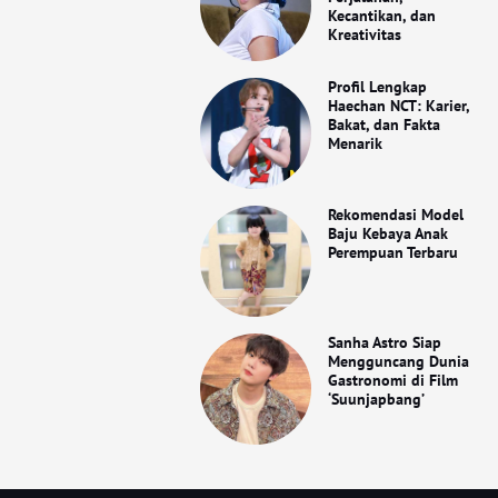
Kecantikan, dan
Kreativitas
Profil Lengkap
Haechan NCT: Karier,
Bakat, dan Fakta
Menarik
Rekomendasi Model
Baju Kebaya Anak
Perempuan Terbaru
Sanha Astro Siap
Mengguncang Dunia
Gastronomi di Film
‘Suunjapbang’