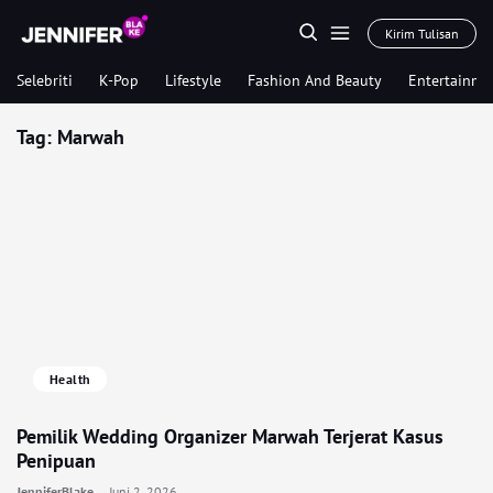
Kirim Tulisan
Selebriti
K-Pop
Lifestyle
Fashion And Beauty
Entertainme
Tag:
Marwah
Health
Pemilik Wedding Organizer Marwah Terjerat Kasus
Penipuan
JenniferBlake
Juni 2, 2026