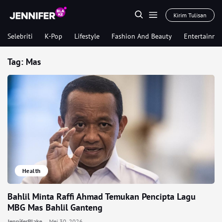
Kirim Tulisan
Selebriti
K-Pop
Lifestyle
Fashion And Beauty
Entertainme
Tag:
Mas
Health
Bahlil Minta Raffi Ahmad Temukan Pencipta Lagu
MBG Mas Bahlil Ganteng
JenniferBlake
Mei 30, 2026