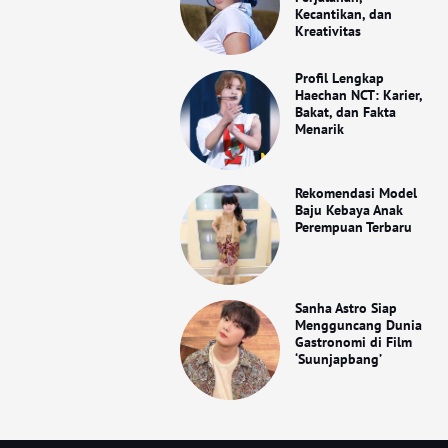
Kecantikan, dan
Kreativitas
Profil Lengkap
Haechan NCT: Karier,
Bakat, dan Fakta
Menarik
Rekomendasi Model
Baju Kebaya Anak
Perempuan Terbaru
Sanha Astro Siap
Mengguncang Dunia
Gastronomi di Film
‘Suunjapbang’