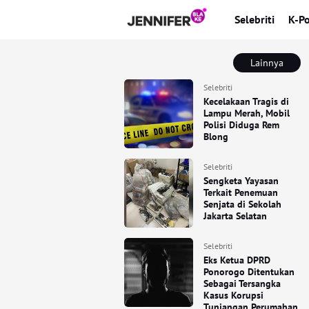
Selebriti
K-P
Lainnya
Selebriti
Kecelakaan Tragis di
Lampu Merah, Mobil
Polisi Diduga Rem
Blong
Selebriti
Sengketa Yayasan
Terkait Penemuan
Senjata di Sekolah
Jakarta Selatan
Selebriti
Eks Ketua DPRD
Ponorogo Ditentukan
Sebagai Tersangka
Kasus Korupsi
Tunjangan Perumahan