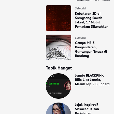
Selebriti
Kebakaran SD di
Srengseng Sawah
Jaksel, 17 Mobil
Pemadam Dikerahkan
Selebriti
Gempa M5,3
Pangandaran,
Guncangan Terasa di
Bandung
Topik Hangat
Jennie BLACKPINK
Rilis Like Jennie,
Masuk Top 5 Billboard
Jejak Inspiratif
Siskaeee: Kisah
Perjalanan,