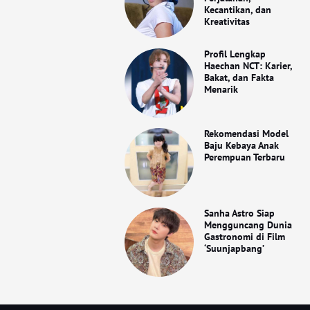
Kecantikan, dan
Kreativitas
Profil Lengkap
Haechan NCT: Karier,
Bakat, dan Fakta
Menarik
Rekomendasi Model
Baju Kebaya Anak
Perempuan Terbaru
Sanha Astro Siap
Mengguncang Dunia
Gastronomi di Film
‘Suunjapbang’