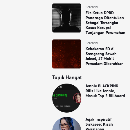
Selebriti
Eks Ketua DPRD
Ponorogo Ditentukan
Sebagai Tersangka
Kasus Korupsi
Tunjangan Perumahan
Selebriti
Kebakaran SD di
Srengseng Sawah
Jaksel, 17 Mobil
Pemadam Dikerahkan
Topik Hangat
Jennie BLACKPINK
Rilis Like Jennie,
Masuk Top 5 Billboard
Jejak Inspiratif
Siskaeee: Kisah
Perjalanan,