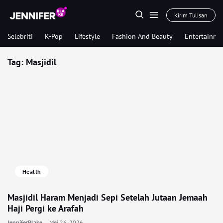
Kirim Tulisan
Selebriti
K-Pop
Lifestyle
Fashion And Beauty
Entertainme
Tag:
Masjidil
Health
Masjidil Haram Menjadi Sepi Setelah Jutaan Jemaah
Haji Pergi ke Arafah
JenniferBlake
Mei 26, 2026