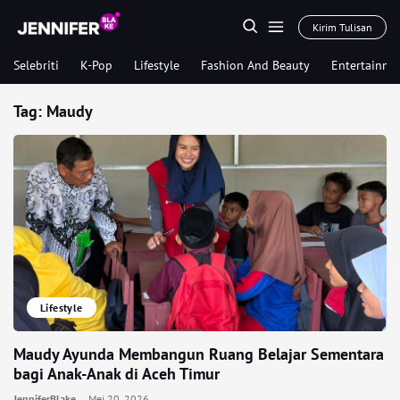
Kirim Tulisan
Selebriti
K-Pop
Lifestyle
Fashion And Beauty
Entertainme
Tag:
Maudy
Lifestyle
Maudy Ayunda Membangun Ruang Belajar Sementara
bagi Anak-Anak di Aceh Timur
JenniferBlake
Mei 20, 2026