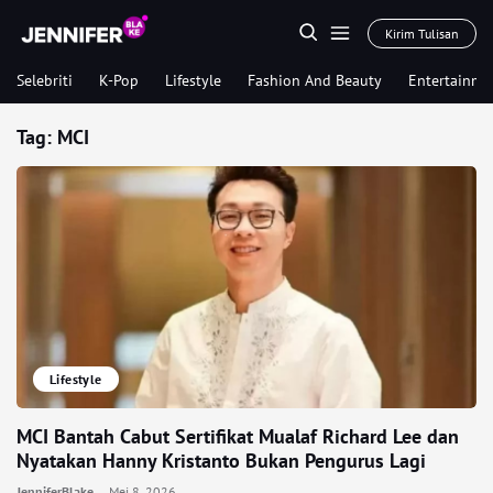
Kirim Tulisan
Selebriti
K-Pop
Lifestyle
Fashion And Beauty
Entertainme
Tag:
MCI
Lifestyle
MCI Bantah Cabut Sertifikat Mualaf Richard Lee dan
Nyatakan Hanny Kristanto Bukan Pengurus Lagi
JenniferBlake
Mei 8, 2026