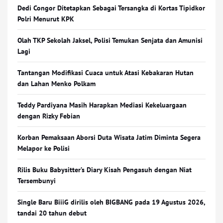
Dedi Congor Ditetapkan Sebagai Tersangka di Kortas Tipidkor
Polri Menurut KPK
Olah TKP Sekolah Jaksel, Polisi Temukan Senjata dan Amunisi
Lagi
Tantangan Modifikasi Cuaca untuk Atasi Kebakaran Hutan
dan Lahan Menko Polkam
Teddy Pardiyana Masih Harapkan Mediasi Kekeluargaan
dengan Rizky Febian
Korban Pemaksaan Aborsi Duta Wisata Jatim Diminta Segera
Melapor ke Polisi
Rilis Buku Babysitter’s Diary Kisah Pengasuh dengan Niat
Tersembunyi
Single Baru BiiiG dirilis oleh BIGBANG pada 19 Agustus 2026,
tandai 20 tahun debut