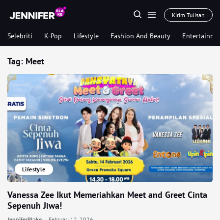
Kirim Tulisan
Selebriti
K-Pop
Lifestyle
Fashion And Beauty
Entertainme
Tag:
Meet
Lifestyle
Vanessa Zee Ikut Memeriahkan Meet and Greet Cinta
Sepenuh Jiwa!
JenniferBlake
Februari 12, 2026